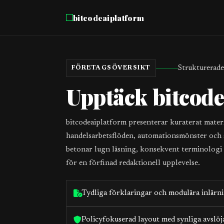
bitcodeaiplatform
Strukturerade
FÖRETAGSÖVERSIKT
Upptäck bitcode
bitcodeaiplatform presenterar kuraterat mater
handelsarbetsflöden, automationsmönster och 
betonar lugn läsning, konsekvent terminologi 
för en förfinad redaktionell upplevelse.
Tydliga förklaringar och modulära inlärn
Policyfokuserad layout med synliga avslö