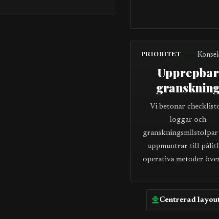
Konse
PRIORITET
Upprepbar
gransknin
Vi betonar checklist
loggar och
granskningsmilstolpar
uppmuntrar till pålitl
operativa metoder över
Centrerad layou