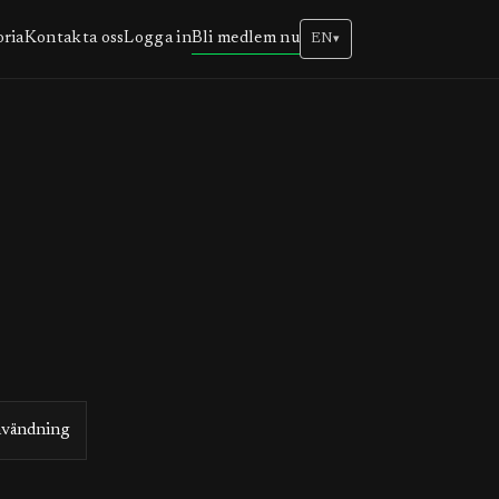
Bli medlem nu
oria
Kontakta oss
Logga in
EN
▾
användning