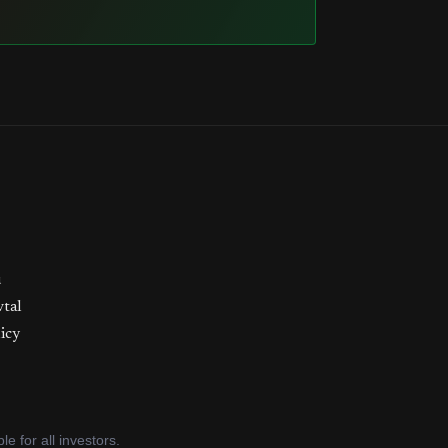
u
vtal
icy