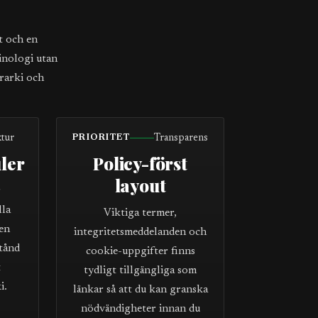
t och en
inologi utan
erarki och
ktur
Transparens
PRIORITET
ler
Policy-först
layout
r
lla
Viktiga termer,
en
integritetsmeddelanden och
stånd
cookie-uppgifter finns
t
tydligt tillgängliga som
i.
länkar så att du kan granska
nödvändigheter innan du