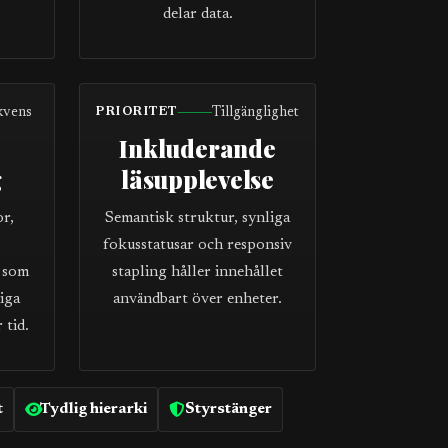
delar data.
kvens
Tillgänglighet
PRIORITET
Inkluderande
g
läsupplevelse
or,
Semantisk struktur, synliga
fokusstatusar och responsiv
 som
stapling håller innehållet
iga
användbart över enheter.
 tid.
t
Tydlig hierarki
Styrstänger