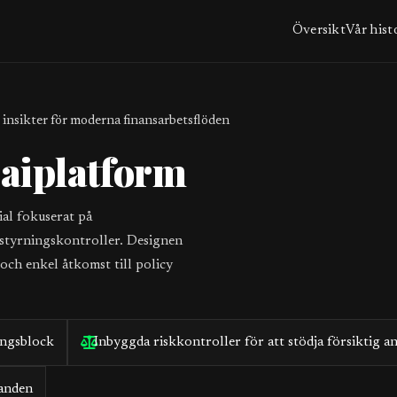
Översikt
Vår hist
 insikter för moderna finansarbetsflöden
aiplatform
ial fokuserat på
styrningskontroller. Designen
och enkel åtkomst till policy
ingsblock
Inbyggda riskkontroller för att stödja försiktig 
janden