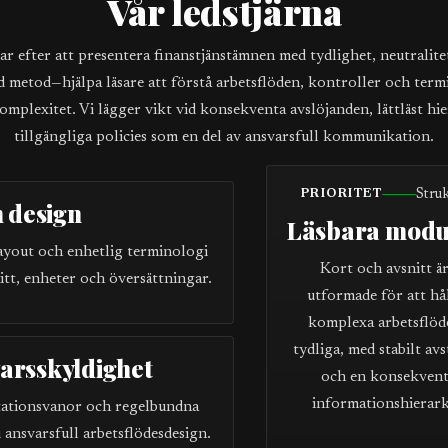
Vår ledstjärna
var efter att presentera finanstjänstämnen med tydlighet, neutralite
d metod—hjälpa läsare att förstå arbetsflöden, kontroller och term
mplexitet. Vi lägger vikt vid konsekventa avslöjanden, lättläst hi
tillgängliga policies som en del av ansvarsfull kommunikation.
Stru
PRIORITET
 design
Läsbara modu
layout och enhetlig terminologi
Kort och avsnitt ä
itt, enheter och översättningar.
utformade för att hå
komplexa arbetsflöd
tydliga, med stabilt av
varsskyldighet
och en konsekven
informationshierark
ntationsvanor och regelbundna
ansvarsfull arbetsflödesdesign.