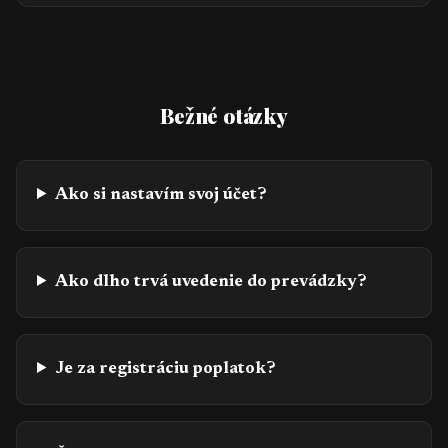
Bežné otázky
Ako si nastavím svoj účet?
Ako dlho trvá uvedenie do prevádzky?
Je za registráciu poplatok?