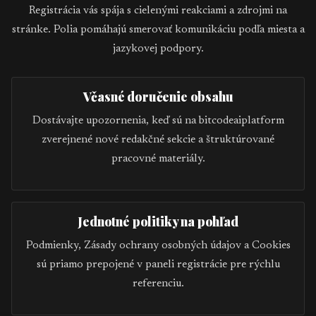
s
Registrácia vás spája s cielenými reakciami a zdrojmi na
+
stránke. Polia pomáhajú smerovať komunikáciu podľa miesta a
1
jazykovej podpory.
Včasné doručenie obsahu
Dostávajte upozornenia, keď sú na bitcodeaiplatform
zverejnené nové redakčné sekcie a štruktúrované
pracovné materiály.
Jednotné politiky na pohľad
Podmienky, Zásady ochrany osobných údajov a Cookies
sú priamo prepojené v paneli registrácie pre rýchlu
referenciu.