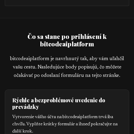
Čo sa stane po prihlásení k
bitcodeaiplatform
bitcodeaiplatform je navrhnutý tak, aby vám uľahčil
vašu cestu. Nasledujúce body popisujú, čo môžete
očakávať po odoslaní formuláru na tejto stránke.
Rýchle a bezproblémové uvedenie do
prevádzky
Vytvorenie vášho účtu na bitcodeaiplatform trvá iba
chvíľu. Vyplňte krátky formulár a ihneď pokračujte na
ďalší krok.