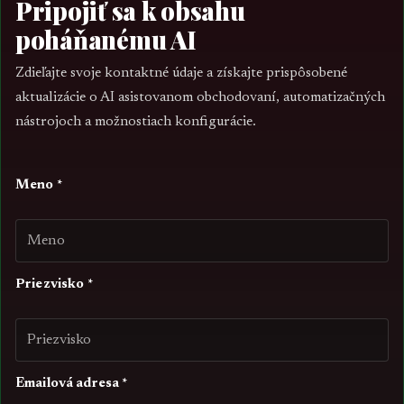
Pripojiť sa k obsahu
poháňanému AI
Zdieľajte svoje kontaktné údaje a získajte prispôsobené
aktualizácie o AI asistovanom obchodovaní, automatizačných
nástrojoch a možnostiach konfigurácie.
Meno *
Priezvisko *
Emailová adresa *