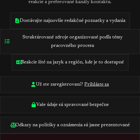
reakcie a preferované kanály kontaktu.
Dostávajte najnovšie redakčné poznatky a vydania
Struktúrované zdroje organizované podľa témy
pracovného procesu
Reakcie šité na jazyk a región, kde je to dostupné
Už ste zaregistrovaní?
Prihláste sa
Vaše údaje sú spravované bezpečne
Odkazy na politiky a oznámenia sú jasne prezentované