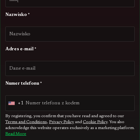
Nazwisko *
Adres e-mail *
Numer telefonu *
+1
U
n
By registering, you confirm that you have read and agreed to our
Terms and Conditions
,
Privacy Policy
and
Cookie Policy
. You also
i
acknowledge this website operates exclusively as a marketing platform.
t
Read More
e