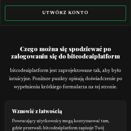
d
UTWÓRZ KONTO
S
t
a
t
Czego można się spodziewać po
e
zalogowaniu się do bitcodeaiplatform
s
+
1
bitcodeaiplatform jest zaprojektowane tak, aby było
intuicyjne. Poniższe punkty opisują doświadczenie po
wypełnieniu krótkiego formularza na tej stronie.
Wznowić z łatwością
Powracający użytkownicy mogą kontynuować tam,
gdzie przerwali. bitcodeaiplatform zapisuje Twój