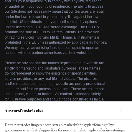
Ansvarsfraskrivelse
×
Dette nettstedet fungerer bare som en markedsføringsplattform og tilbyr,
We use cookies to enhance your browsing experience. By
godkjenner eller tilrettelegger ikke for noen handels-, megler- eller investerings