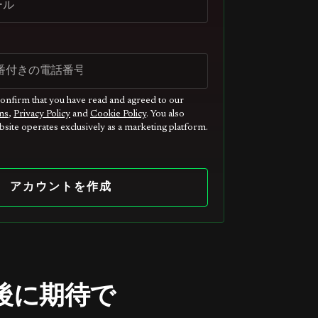
confirm that you have read and agreed to our
ns
,
Privacy Policy
and
Cookie Policy
. You also
site operates exclusively as a marketing platform.
アカウントを作成
した後に期待で