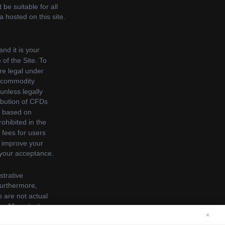
×
s. See our
Cookie Policy
for more information.