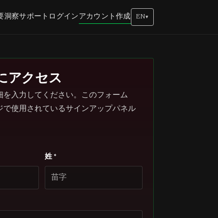
アカウント作成
要
洞察
サポート
ログイン
EN
▾
にアクセス
細を入力してください。このフォーム
ジで使用されているサインアップパネル
姓 *