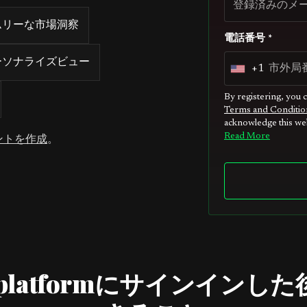
ムリーな市場洞察
電話番号 *
ーソナライズビュー
+1
U
n
By registering, you 
Terms and Conditio
i
acknowledge this web
t
Read More
ントを作成
。
e
d
S
t
a
t
e
eaiplatformにサインイン
s
+