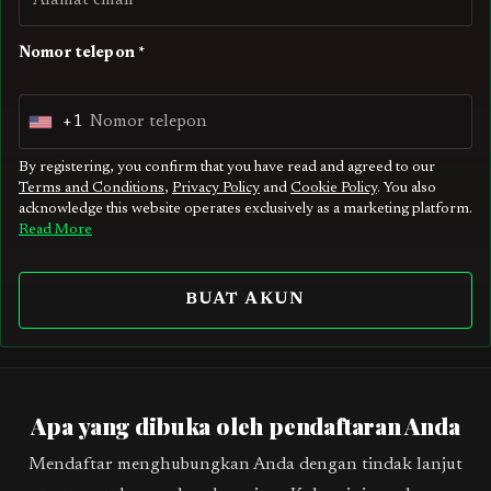
Nomor telepon *
+1
U
n
By registering, you confirm that you have read and agreed to our
Terms and Conditions
,
Privacy Policy
and
Cookie Policy
. You also
i
acknowledge this website operates exclusively as a marketing platform.
t
Read More
e
d
BUAT AKUN
S
t
a
t
Apa yang dibuka oleh pendaftaran Anda
e
Mendaftar menghubungkan Anda dengan tindak lanjut
s