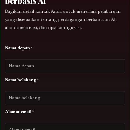
berbasis AI
Bagikan detail kontak Anda untuk menerima pembaruan
yang disesuaikan tentang perdagangan berbantuan AI,
alat otomatisasi, dan opsi konfigurasi.
Nama depan *
Nama belakang *
Alamat email *