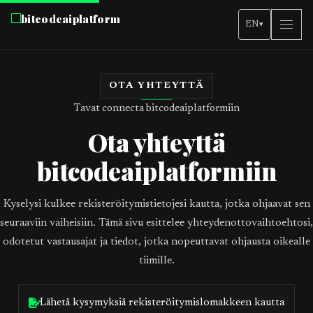
bitcodeaiplatform
EN
▾
OTA YHTEYTTÄ
Tavat connecta bitcodeaiplatformiin
Ota yhteyttä
bitcodeaiplatformiin
Kyselysi kulkee rekisteröitymistietojesi kautta, jotka ohjaavat sen
seuraaviin vaiheisiin. Tämä sivu esittelee yhteydenottovaihtoehtosi,
odotetut vastausajat ja tiedot, jotka nopeuttavat ohjausta oikealle
tiimille.
Lähetä kysymyksiä rekisteröitymislomakkeen kautta