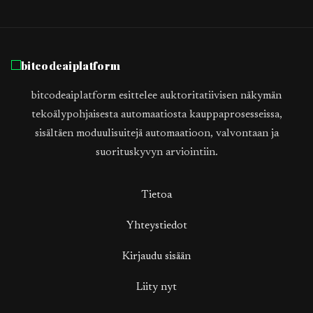
bitcodeaiplatform
bitcodeaiplatform esittelee auktoritatiivisen näkymän
tekoälypohjaisesta automaatiosta kauppaprosesseissa,
sisältäen moduulisuitejä automaatioon, valvontaan ja
suorituskyvyn arviointiin.
Tietoa
Yhteystiedot
Kirjaudu sisään
Liity nyt