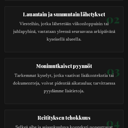
Lauantain ja sunnuntain lähetykset
02
Viesteihin, jotka lähetetään viikonloppuisin tai
juhlapyhinä, vastataan yleensä seuraavana arkipäivänä
kyseisellä alueella.
Monimutkaiset pyynnöt
03
Tarkemmat kyselyt, jotka vaativat lisäkontekstia tai
dokumentteja, voivat pidentää aikataulua; tarvittaessa
pyydämme lisätietoja.
Reitityksen tehokkuus
04
Selkeä aihe ja asiaankuuluva konteksti nopeuttavat