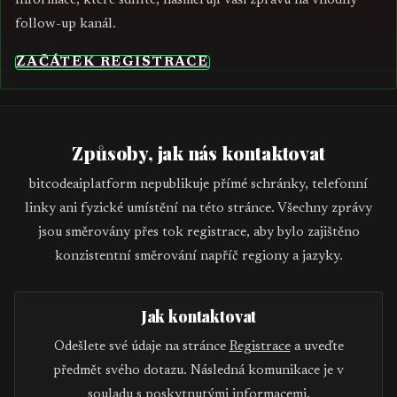
Informace, které sdílíte, nasměrují vaši zprávu na vhodný
follow-up kanál.
ZAČÁTEK REGISTRACE
Způsoby, jak nás kontaktovat
bitcodeaiplatform nepublikuje přímé schránky, telefonní
linky ani fyzické umístění na této stránce. Všechny zprávy
jsou směrovány přes tok registrace, aby bylo zajištěno
konzistentní směrování napříč regiony a jazyky.
Jak kontaktovat
Odešlete své údaje na stránce
Registrace
a uveďte
předmět svého dotazu. Následná komunikace je v
souladu s poskytnutými informacemi.